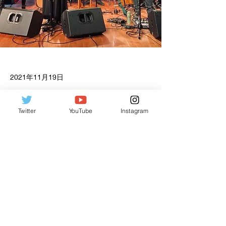
2021年11月19日
まほろ座 MACHIDA
Twitter
YouTube
Instagram
Previous
Next
OFFICIAL UUMI
uumi.info@gmail.com
©2025 OFFICIAL UUMI