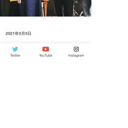
2021年8月8日
北参道GRAPES
Twitter
YouTube
Instagram
Previous
Next
OFFICIAL UUMI
uumi.info@gmail.com
©2025 OFFICIAL UUMI